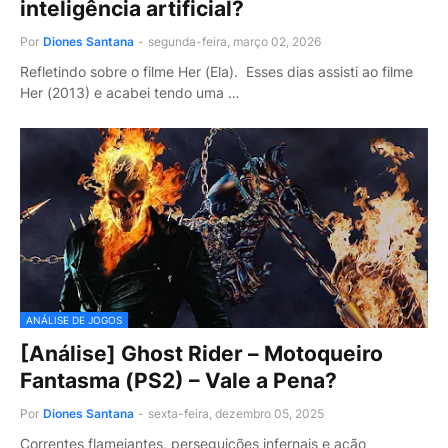
inteligência artificial?
Por
Diones Santana
-
segunda-feira, março 02, 2026
Refletindo sobre o filme Her (Ela). Esses dias assisti ao filme
Her (2013) e acabei tendo uma …
ANÁLISE DE JOGOS
[Análise] Ghost Rider – Motoqueiro
Fantasma (PS2) – Vale a Pena?
Por
Diones Santana
-
sexta-feira, dezembro 05, 2025
Correntes flamejantes, perseguições infernais e ação