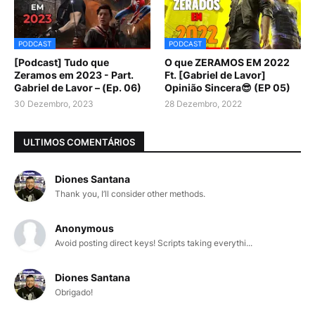
PODCAST
PODCAST
[Podcast] Tudo que
O que ZERAMOS EM 2022
Zeramos em 2023 - Part.
Ft. [Gabriel de Lavor]
Gabriel de Lavor – (Ep. 06)
Opinião Sincera😎 (EP 05)
30 Dezembro, 2023
28 Dezembro, 2022
ULTIMOS COMENTÁRIOS
Diones Santana
Thank you, I’ll consider other methods.
Anonymous
Avoid posting direct keys! Scripts taking everythi...
Diones Santana
Obrigado!