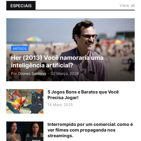
View all
ESPECIAIS
ARTIGOS
Her (2013) Você namoraria uma
inteligência artificial?
Por
Diones Santana
-
02 Março, 2026
5 Jogos Bons e Baratos que Você
Precisa Jogar!
14 Maio, 2025
Interrompido por um comercial: como é
ver filmes com propaganda nos
streamings.