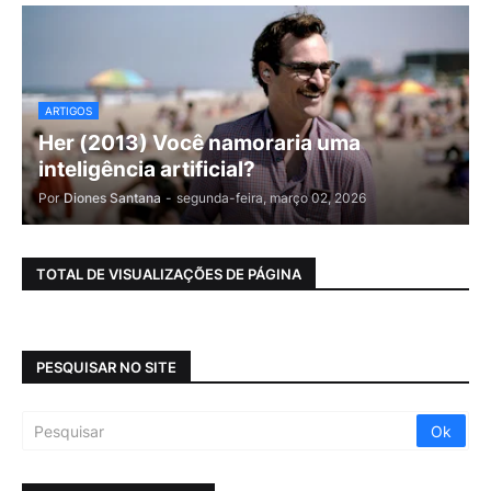
ARTIGOS
Her (2013) Você namoraria uma
inteligência artificial?
Por
Diones Santana
-
segunda-feira, março 02, 2026
TOTAL DE VISUALIZAÇÕES DE PÁGINA
PESQUISAR NO SITE