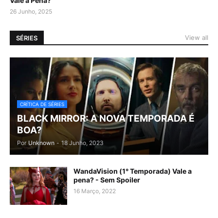
Vale a Pena?
26 Junho, 2025
View all
SÉRIES
CRÍTICA DE SÉRIES
BLACK MIRROR: A NOVA TEMPORADA É
BOA?
Por
Unknown
-
18 Junho, 2023
WandaVision (1° Temporada) Vale a
pena? - Sem Spoiler
16 Março, 2022