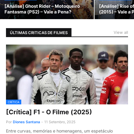
[Análise] Ghost Rider – Motoqueiro
[Análise] Rise o
Fantasma (PS2) – Vale a Pena?
(2015) – Vale a 
View all
ÚLTIMAS CRITICAS DE FILMES
CRÍTICA
[Crítica] F1 - O Filme (2025)
Por
Diones Santana
-
11 Setembro, 2025
Entre curvas, memórias e homenagens, um espetáculo