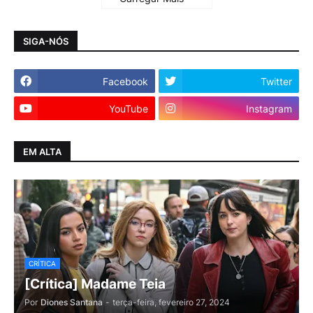
SIGA-NÓS
Facebook
Twitter
YouTube
Instagram
EM ALTA
CRÍTICA
[Crítica] Madame Teia
Por
Diones Santana
-
terça-feira, fevereiro 27, 2024