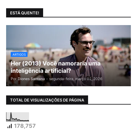
ESTÁ QUENTE!
ARTIGOS
Her (2013) Você namoraria uma
inteligência artificial?
Por
Diones Santana
-
segunda-feira, março 02, 2026
TOTAL DE VISUALIZAÇÕES DE PÁGINA
178,757