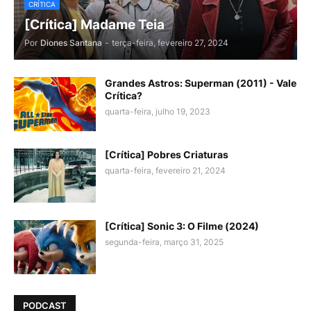
CRÍTICA
[Crítica] Madame Teia
Por
Diones Santana
-
terça-feira, fevereiro 27, 2024
Grandes Astros: Superman (2011) - Vale
Crítica?
quarta-feira, julho 19, 2023
[Crítica] Pobres Criaturas
quarta-feira, fevereiro 21, 2024
[Crítica] Sonic 3: O Filme (2024)
segunda-feira, março 31, 2025
PODCAST