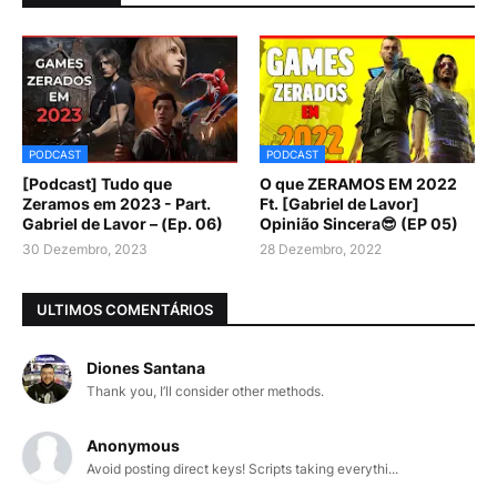
PODCAST
PODCAST
[Podcast] Tudo que
O que ZERAMOS EM 2022
Zeramos em 2023 - Part.
Ft. [Gabriel de Lavor]
Gabriel de Lavor – (Ep. 06)
Opinião Sincera😎 (EP 05)
30 Dezembro, 2023
28 Dezembro, 2022
ULTIMOS COMENTÁRIOS
Diones Santana
Thank you, I’ll consider other methods.
Anonymous
Avoid posting direct keys! Scripts taking everythi...