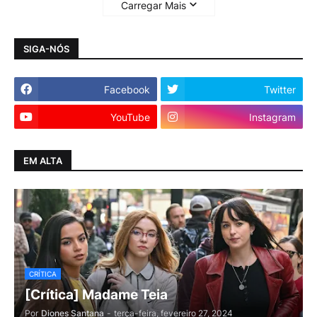
Carregar Mais
SIGA-NÓS
Facebook
Twitter
YouTube
Instagram
EM ALTA
CRÍTICA
[Crítica] Madame Teia
Por
Diones Santana
-
terça-feira, fevereiro 27, 2024