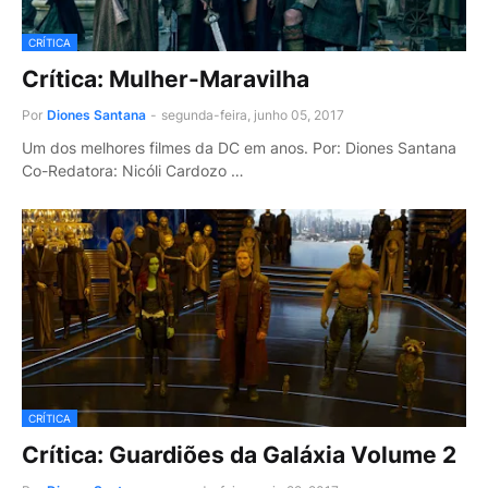
CRÍTICA
Crítica: Mulher-Maravilha
Por
Diones Santana
-
segunda-feira, junho 05, 2017
Um dos melhores filmes da DC em anos. Por: Diones Santana
Co-Redatora: Nicóli Cardozo …
CRÍTICA
Crítica: Guardiões da Galáxia Volume 2