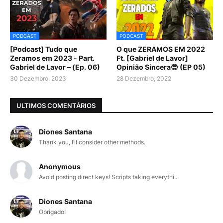
PODCAST
PODCAST
[Podcast] Tudo que
O que ZERAMOS EM 2022
Zeramos em 2023 - Part.
Ft. [Gabriel de Lavor]
Gabriel de Lavor – (Ep. 06)
Opinião Sincera😎 (EP 05)
30 Dezembro, 2023
28 Dezembro, 2022
ULTIMOS COMENTÁRIOS
Diones Santana
Thank you, I’ll consider other methods.
Anonymous
Avoid posting direct keys! Scripts taking everythi...
Diones Santana
Obrigado!