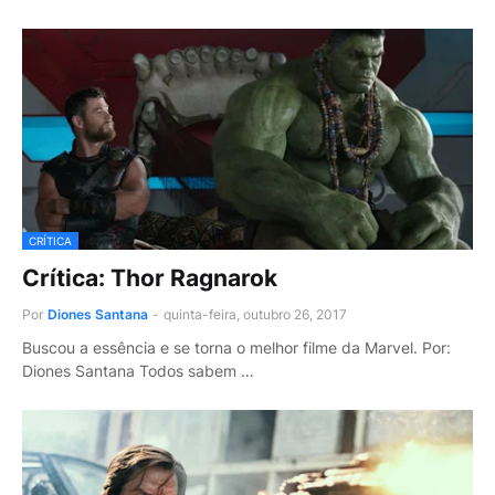
CRÍTICA
Crítica: Thor Ragnarok
Por
Diones Santana
-
quinta-feira, outubro 26, 2017
Buscou a essência e se torna o melhor filme da Marvel. Por:
Diones Santana Todos sabem …