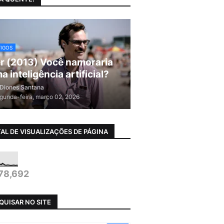
TIGOS
r (2013) Você namoraria
a inteligência artificial?
Diones Santana
gunda-feira, março 02, 2026
AL DE VISUALIZAÇÕES DE PÁGINA
78,692
QUISAR NO SITE