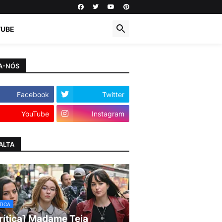
TUBE
A-NÓS
Facebook
Twitter
YouTube
Instagram
ALTA
TICA
rítica] Madame Teia