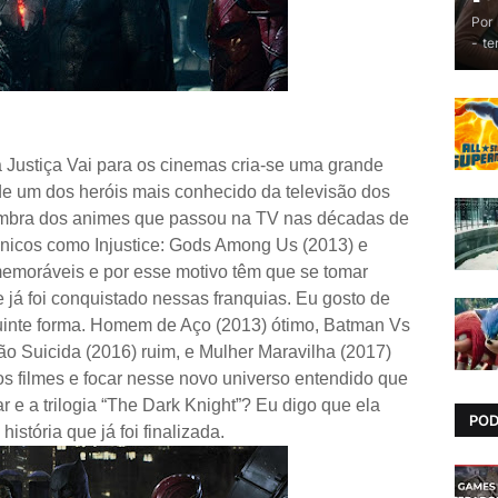
Por
-
te
 Justiça Vai para os cinemas cria-se uma grande
 de um dos heróis mais conhecido da televisão dos
embra dos animes que passou na TV nas décadas de
rônicos como Injustice: Gods Among Us (2013) e
emoráveis e por esse motivo têm que se tomar
 já foi conquistado nessas franquias. Eu gosto de
guinte forma. Homem de Aço (2013) ótimo, Batman Vs
 Suicida (2016) ruim, e Mulher Maravilha (2017)
s filmes e focar nesse novo universo entendido que
r e a trilogia “The Dark Knight”? Eu digo que ela
PO
stória que já foi finalizada.