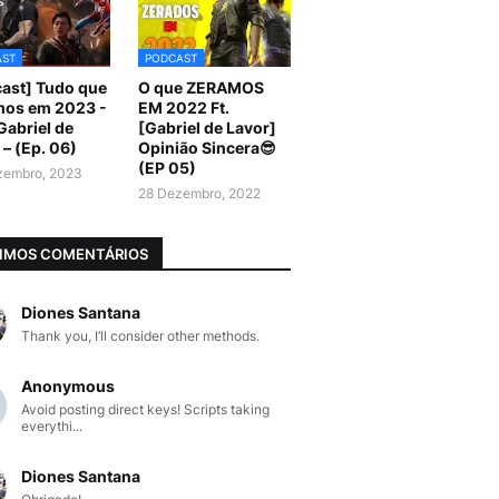
AST
PODCAST
ast] Tudo que
O que ZERAMOS
mos em 2023 -
EM 2022 Ft.
 Gabriel de
[Gabriel de Lavor]
 – (Ep. 06)
Opinião Sincera😎
(EP 05)
zembro, 2023
28 Dezembro, 2022
IMOS COMENTÁRIOS
Diones Santana
Thank you, I’ll consider other methods.
Anonymous
Avoid posting direct keys! Scripts taking
everythi...
Diones Santana