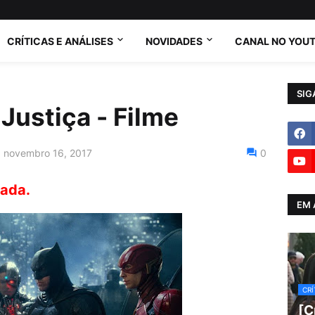
CRÍTICAS E ANÁLISES
NOVIDADES
CANAL NO YOU
SIG
 Justiça - Filme
a, novembro 16, 2017
0
ada.
EM 
CRÍ
[C