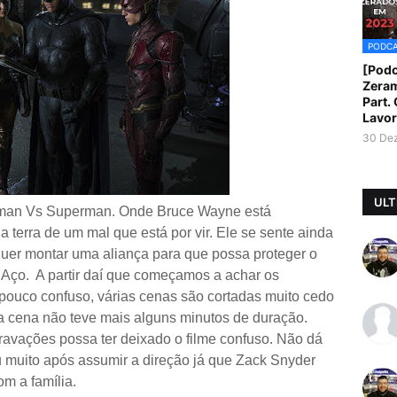
PODC
[Podc
Zera
Part.
Lavor
30 De
ULT
 Batman Vs Superman. Onde Bruce Wayne está
terra de um mal que está por vir. Ele se sente ainda
uer montar uma aliança para que possa proteger o
 Aço.
A partir daí que começamos a achar os
 pouco confuso, várias cenas são cortadas muito cedo
a cena não teve mais alguns minutos de duração.
gravações possa ter deixado o filme confuso. Não dá
muito após assumir a direção já que Zack Snyder
om a família.