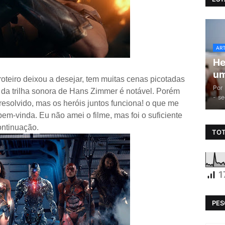
AR
He
um
roteiro deixou a desejar, tem muitas cenas picotadas
Por
a da trilha sonora de Hans Zimmer é notável. Porém
-
se
resolvido, mas os heróis juntos funciona! o que me
bem-vinda. Eu não amei o filme, mas foi o suficiente
ontinuação.
TOT
1
PES