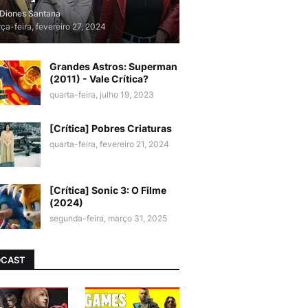
Diones Santana
rça-feira, fevereiro 27, 2024
Grandes Astros: Superman
(2011) - Vale Crítica?
quarta-feira, julho 19, 2023
[Crítica] Pobres Criaturas
quarta-feira, fevereiro 21, 2024
[Crítica] Sonic 3: O Filme
(2024)
segunda-feira, março 31, 2025
DCAST