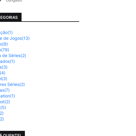
Obrigado!
EGORIAS
ação
(1)
se de Jogos
(13)
os
(9)
a
(79)
a de Séries
(2)
nados
(1)
s
(3)
(4)
l
(3)
res Séries
(2)
ias
(7)
tation
(1)
st
(2)
s
(5)
2)
(2)
Á QUENTE!