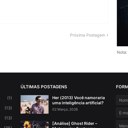
Próxima Postagem
Nota:
ÚLTIMAS POSTAGENS
FORM
Her (2013) Você namoraria
(1)
uma inteligência artificial?
(13)
02 Março, 2026
(13)
[Análise] Ghost Rider –
(35)