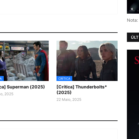
Nota:
ÚLT
CA
CRÍTICA
ica] Superman (2025)
[Crítica] Thunderbolts*
(2025)
ho, 2025
22 Maio, 2025