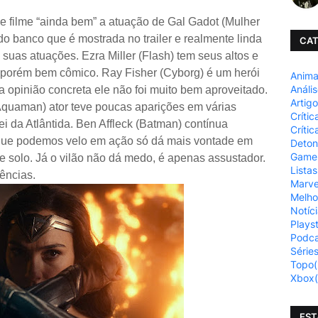
e filme “ainda bem” a atuação de Gal Gadot (Mulher
o banco que é mostrada no trailer e realmente linda
CAT
m suas atuações. Ezra Miller (Flash) tem seus altos e
, porém bem cômico. Ray Fisher (Cyborg) é um herói
Anim
Análi
 opinião concreta ele não foi muito bem aproveitado.
Artig
uaman) ator teve poucas aparições em várias
Crític
i da Atlântida. Ben Affleck (Batman) contínua
Crític
 que podemos velo em ação só dá mais vontade em
Deto
Game
 solo. Já o vilão não dá medo, é apenas assustador.
Listas
ências.
Marve
Melho
Notíc
Plays
Podca
Série
Topo
(
Xbox
EST