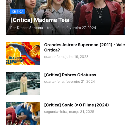
CRÍTICA
[Crítica] Madame Teia
Por
Diones Santana
-
terça-feira, fevereiro 27, 2024
Grandes Astros: Superman (2011) - Vale
Crítica?
quarta-feira, julho 19, 2023
[Crítica] Pobres Criaturas
quarta-feira, fevereiro 21, 2024
[Crítica] Sonic 3: O Filme (2024)
segunda-feira, março 31, 2025