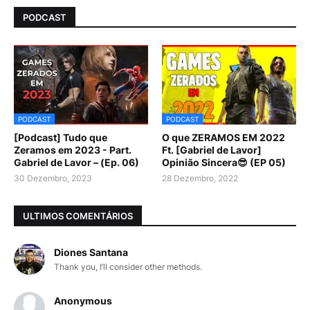
PODCAST
PODCAST
PODCAST
[Podcast] Tudo que
O que ZERAMOS EM 2022
Zeramos em 2023 - Part.
Ft. [Gabriel de Lavor]
Gabriel de Lavor – (Ep. 06)
Opinião Sincera😎 (EP 05)
30 Dezembro, 2023
28 Dezembro, 2022
ULTIMOS COMENTÁRIOS
Diones Santana
Thank you, I’ll consider other methods.
Anonymous