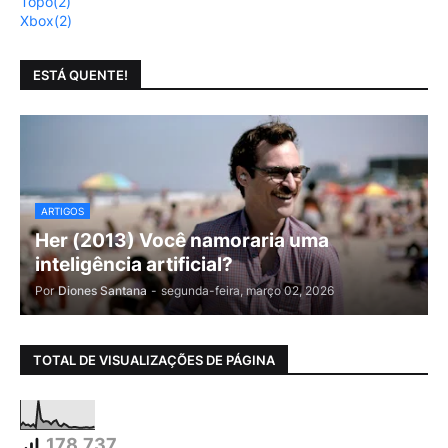
Topo
(2)
Xbox
(2)
ESTÁ QUENTE!
ARTIGOS
Her (2013) Você namoraria uma
inteligência artificial?
Por
Diones Santana
-
segunda-feira, março 02, 2026
TOTAL DE VISUALIZAÇÕES DE PÁGINA
178,737