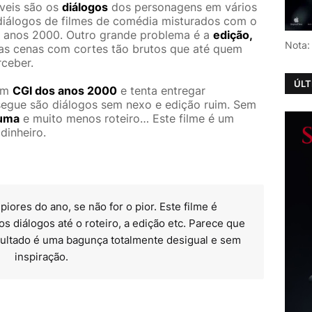
íveis são os
diálogos
dos personagens em vários
iálogos de filmes de comédia misturados com o
s anos 2000. Outro grande problema é a
edição,
Nota:
ias cenas com cortes tão brutos que até quem
ceber.
ÚLT
tem
CGI dos anos 2000
e tenta entregar
segue são diálogos sem nexo e edição ruim. Sem
huma
e muito menos roteiro… Este filme é um
 dinheiro.
iores do ano, se não for o pior. Este filme é
 diálogos até o roteiro, a edição etc. Parece que
esultado é uma bagunça totalmente desigual e sem
inspiração.