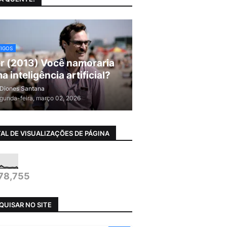
TIGOS
r (2013) Você namoraria
a inteligência artificial?
Diones Santana
gunda-feira, março 02, 2026
AL DE VISUALIZAÇÕES DE PÁGINA
78,755
QUISAR NO SITE