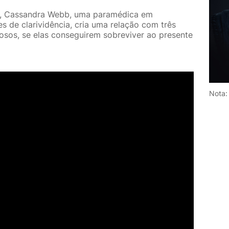
o, Cassandra Webb, uma paramédica em
s de clarividência, cria uma relação com três
osos, se elas conseguirem sobreviver ao presente
Nota: