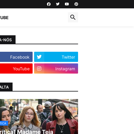
TUBE
A-NÓS
Facebook
Twitter
YouTube
Instagram
ALTA
TICA
rítica] Madame Teia