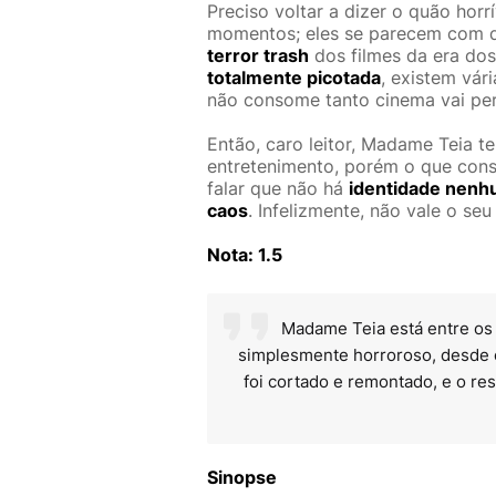
Preciso voltar a dizer o quão horr
momentos; eles se parecem com d
terror trash
dos filmes da era do
totalmente picotada
, existem vár
não consome tanto cinema vai per
Então, caro leitor, Madame Teia 
entretenimento, porém o que con
falar que não há
identidade nen
caos
. Infelizmente, não vale o seu
Nota: 1.5
Madame Teia está entre os p
simplesmente horroroso, desde os
foi cortado e remontado, e o r
Sinopse