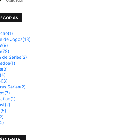
Obrigado!
EGORIAS
ação
(1)
se de Jogos
(13)
os
(9)
a
(79)
a de Séries
(2)
nados
(1)
s
(3)
(4)
l
(3)
res Séries
(2)
ias
(7)
tation
(1)
st
(2)
s
(5)
2)
(2)
Á QUENTE!