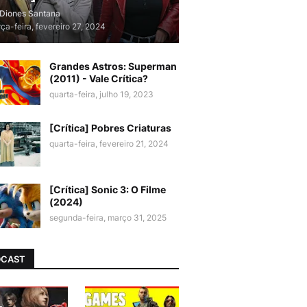
Diones Santana
rça-feira, fevereiro 27, 2024
Grandes Astros: Superman
(2011) - Vale Crítica?
quarta-feira, julho 19, 2023
[Crítica] Pobres Criaturas
quarta-feira, fevereiro 21, 2024
[Crítica] Sonic 3: O Filme
(2024)
segunda-feira, março 31, 2025
DCAST