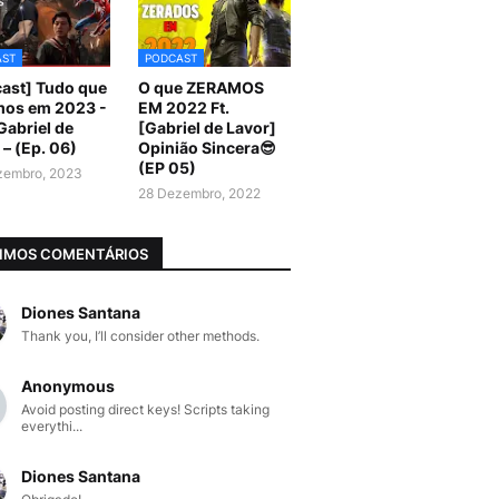
AST
PODCAST
ast] Tudo que
O que ZERAMOS
mos em 2023 -
EM 2022 Ft.
 Gabriel de
[Gabriel de Lavor]
 – (Ep. 06)
Opinião Sincera😎
(EP 05)
zembro, 2023
28 Dezembro, 2022
IMOS COMENTÁRIOS
Diones Santana
Thank you, I’ll consider other methods.
Anonymous
Avoid posting direct keys! Scripts taking
everythi...
Diones Santana