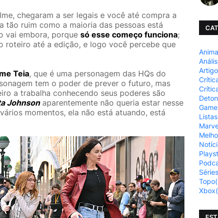
lme, chegaram a ser legais e você até compra a
eja tão ruim como a maioria das pessoas está
CAT
go vai embora, porque
só esse começo funciona
;
o roteiro até a edição, e logo você percebe que
Anim
Análi
Artig
me Teia
, que é uma personagem das HQs do
Crític
rsonagem tem o poder de prever o futuro, mas
Crític
iro a trabalha conhecendo seus poderes são
Deto
ta Johnson
aparentemente não queria estar nesse
Game
m vários momentos, ela não está atuando, está
Listas
Marve
Melho
Notíc
Plays
Podca
Série
Topo
(
Xbox
EST