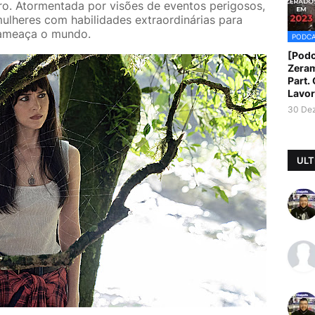
ro. Atormentada por visões de eventos perigosos,
ulheres com habilidades extraordinárias para
 ameaça o mundo.
PODC
[Podc
Zera
Part.
Lavor
30 De
ULT