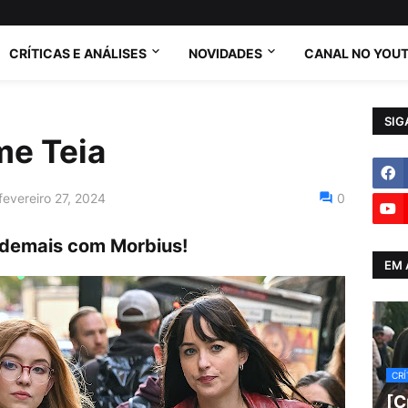
CRÍTICAS E ANÁLISES
NOVIDADES
CANAL NO YOU
SIG
me Teia
 fevereiro 27, 2024
0
 demais com Morbius!
EM 
CRÍ
[C