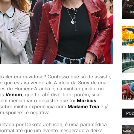
Por
-
te
railer era duvidoso? Confesso que só de assistir,
do que estava vendo ali. A ideia da Sony de criar
lões do Homem-Aranha é, na minha opinião, no
mos
Venom
, que foi até divertido; porém, sua
 Sem mencionar o desastre que foi
Morbius
r sobre minha experiência com
Madame Teia
e já
m spoilers, é negativa.
PO
pretada por
Dakota Johnson
, é uma paramédica
normal até que um evento inesperado a deixa