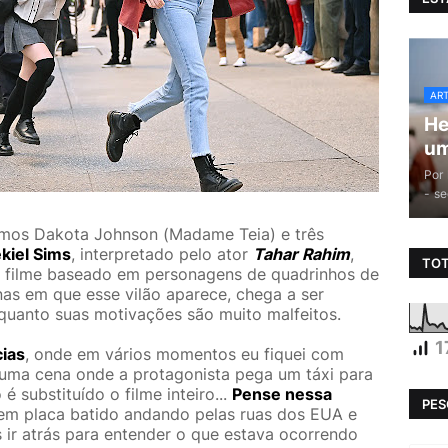
AR
He
um
Por
-
se
emos Dakota Johnson (Madame Teia) e três
kiel Sims
, interpretado pelo ator
Tahar Rahim
,
TOT
m filme baseado em personagens de quadrinhos de
as em que esse vilão aparece, chega a ser
 quanto suas motivações são muito malfeitos.
1
cias
, onde em vários momentos eu fiquei com
e uma cena onde a protagonista pega um táxi para
é substituído o filme inteiro...
Pense nessa
PES
 sem placa batido andando pelas ruas dos EUA e
 ir atrás para entender o que estava ocorrendo