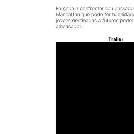
Forçada a confrontar seu passad
Manhattan que pode ter habilidade
jovens destinadas a futuros poder
ameaçador.
Trailer