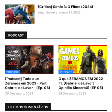
[Crítica] Sonic 3: O Filme (2024)
segunda-feira, março 31, 2025
PODCAST
PODCAST
PODCAST
[Podcast] Tudo que
O que ZERAMOS EM 2022
Zeramos em 2023 - Part.
Ft. [Gabriel de Lavor]
Gabriel de Lavor – (Ep. 06)
Opinião Sincera😎 (EP 05)
30 Dezembro, 2023
28 Dezembro, 2022
ULTIMOS COMENTÁRIOS