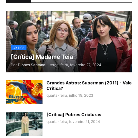
CRÍTICA
[Crítica] Madame Teia
Por
Diones Santana
-
terça-feira, fevereiro 27, 2024
Grandes Astros: Superman (2011) - Vale
Crítica?
quarta-feira, julho 19, 2023
[Crítica] Pobres Criaturas
quarta-feira, fevereiro 21, 2024