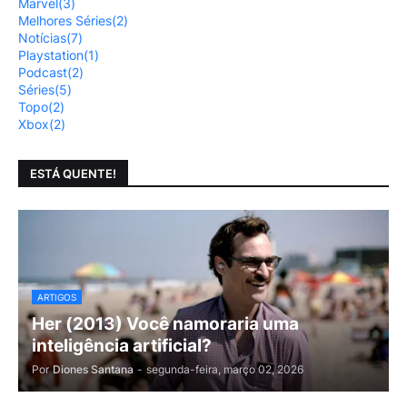
Marvel
(3)
Melhores Séries
(2)
Notícias
(7)
Playstation
(1)
Podcast
(2)
Séries
(5)
Topo
(2)
Xbox
(2)
ESTÁ QUENTE!
ARTIGOS
Her (2013) Você namoraria uma
inteligência artificial?
Por
Diones Santana
-
segunda-feira, março 02, 2026