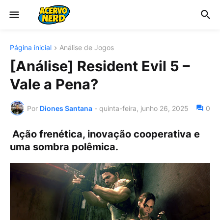
Página inicial
Análise de Jogos
[Análise] Resident Evil 5 –
Vale a Pena?
Por
Diones Santana
-
quinta-feira, junho 26, 2025
0
Ação frenética, inovação cooperativa e
uma sombra polêmica.