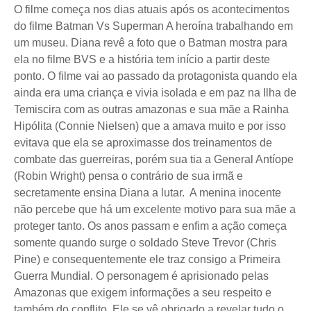
O filme começa nos dias atuais após os acontecimentos
do filme Batman Vs Superman A heroína trabalhando em
um museu. Diana revê a foto que o Batman mostra para
ela no filme BVS e a história tem início a partir deste
ponto. O filme vai ao passado da protagonista quando ela
ainda era uma criança e vivia isolada e em paz na Ilha de
Temiscira com as outras amazonas e sua mãe a Rainha
Hipólita (Connie Nielsen) que a amava muito e por isso
evitava que ela se aproximasse dos treinamentos de
combate das guerreiras, porém sua tia a General Antíope
(Robin Wright) pensa o contrário de sua irmã e
secretamente ensina Diana a lutar. A menina inocente
não percebe que há um excelente motivo para sua mãe a
proteger tanto. Os anos passam e enfim a ação começa
somente quando surge o soldado Steve Trevor (Chris
Pine) e consequentemente ele traz consigo a Primeira
Guerra Mundial. O personagem é aprisionado pelas
Amazonas que exigem informações a seu respeito e
também do conflito. Ele se vê obrigado a revelar tudo o