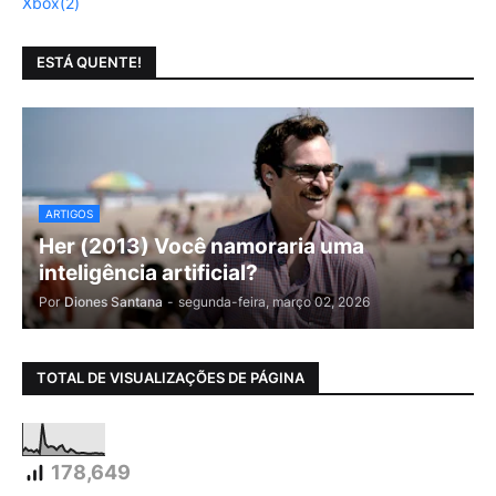
Xbox
(2)
ESTÁ QUENTE!
ARTIGOS
Her (2013) Você namoraria uma
inteligência artificial?
Por
Diones Santana
-
segunda-feira, março 02, 2026
TOTAL DE VISUALIZAÇÕES DE PÁGINA
178,649