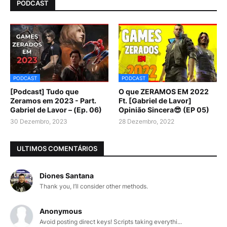
PODCAST
PODCAST
PODCAST
[Podcast] Tudo que
O que ZERAMOS EM 2022
Zeramos em 2023 - Part.
Ft. [Gabriel de Lavor]
Gabriel de Lavor – (Ep. 06)
Opinião Sincera😎 (EP 05)
30 Dezembro, 2023
28 Dezembro, 2022
ULTIMOS COMENTÁRIOS
Diones Santana
Thank you, I’ll consider other methods.
Anonymous
Avoid posting direct keys! Scripts taking everythi...