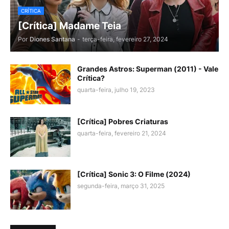
CRÍTICA
[Crítica] Madame Teia
Por
Diones Santana
-
terça-feira, fevereiro 27, 2024
Grandes Astros: Superman (2011) - Vale
Crítica?
quarta-feira, julho 19, 2023
[Crítica] Pobres Criaturas
quarta-feira, fevereiro 21, 2024
[Crítica] Sonic 3: O Filme (2024)
segunda-feira, março 31, 2025