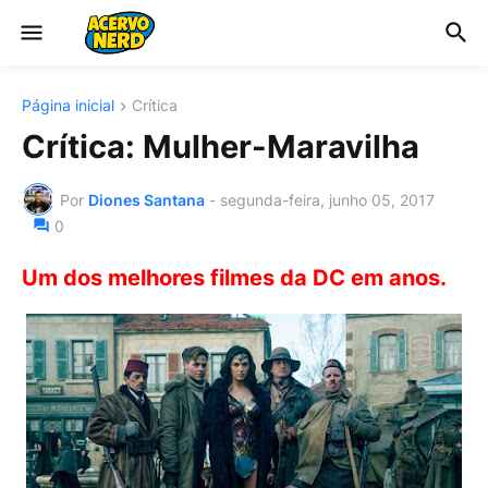
Página inicial
Crítica
Crítica: Mulher-Maravilha
Por
Diones Santana
-
segunda-feira, junho 05, 2017
0
Um dos melhores filmes da DC em anos.