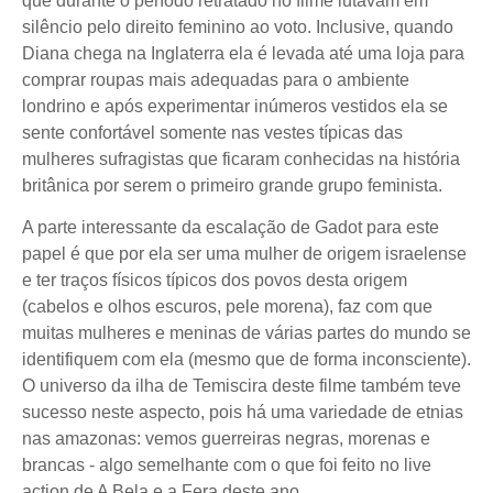
que durante o período retratado no filme lutavam em
silêncio pelo direito feminino ao voto. Inclusive, quando
Diana chega na Inglaterra ela é levada até uma loja para
comprar roupas mais adequadas para o ambiente
londrino e após experimentar inúmeros vestidos ela se
sente confortável somente nas vestes típicas das
mulheres sufragistas que ficaram conhecidas na história
britânica por serem o primeiro grande grupo feminista.
A parte interessante da escalação de Gadot para este
papel é que por ela ser uma mulher de origem israelense
e ter traços físicos típicos dos povos desta origem
(cabelos e olhos escuros, pele morena), faz com que
muitas mulheres e meninas de várias partes do mundo se
identifiquem com ela (mesmo que de forma inconsciente).
O universo da ilha de Temiscira deste filme também teve
sucesso neste aspecto, pois há uma variedade de etnias
nas amazonas: vemos guerreiras negras, morenas e
brancas - algo semelhante com o que foi feito no live
action de A Bela e a Fera deste ano.