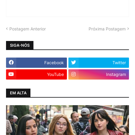
Postagem Anterior
Próxima Postagem
SIGA-NÓS
Facebook
Twitter
YouTube
Instagram
EM ALTA