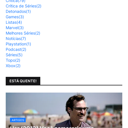
Crítica
(79)
Crítica de Séries
(2)
Detonados
(1)
Games
(3)
Listas
(4)
Marvel
(3)
Melhores Séries
(2)
Notícias
(7)
Playstation
(1)
Podcast
(2)
Séries
(5)
Topo
(2)
Xbox
(2)
ESTÁ QUENTE!
ARTIGOS