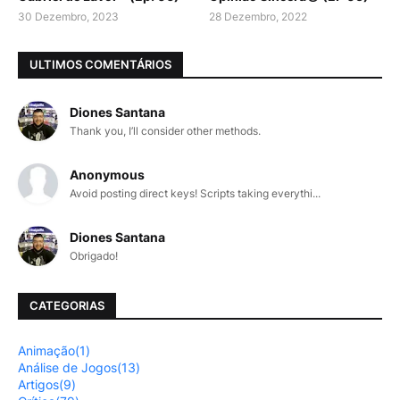
30 Dezembro, 2023
28 Dezembro, 2022
ULTIMOS COMENTÁRIOS
Diones Santana
Thank you, I’ll consider other methods.
Anonymous
Avoid posting direct keys! Scripts taking everythi...
Diones Santana
Obrigado!
CATEGORIAS
Animação
(1)
Análise de Jogos
(13)
Artigos
(9)