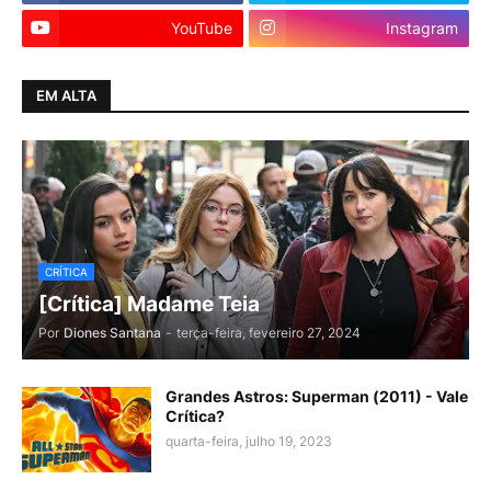
YouTube
Instagram
EM ALTA
CRÍTICA
[Crítica] Madame Teia
Por
Diones Santana
-
terça-feira, fevereiro 27, 2024
Grandes Astros: Superman (2011) - Vale
Crítica?
quarta-feira, julho 19, 2023