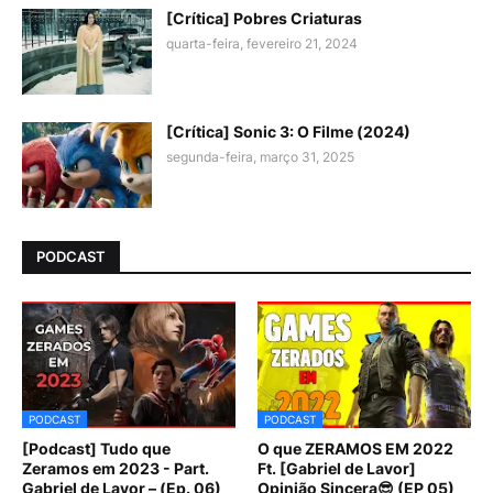
[Crítica] Pobres Criaturas
quarta-feira, fevereiro 21, 2024
[Crítica] Sonic 3: O Filme (2024)
segunda-feira, março 31, 2025
PODCAST
PODCAST
PODCAST
[Podcast] Tudo que
O que ZERAMOS EM 2022
Zeramos em 2023 - Part.
Ft. [Gabriel de Lavor]
Gabriel de Lavor – (Ep. 06)
Opinião Sincera😎 (EP 05)