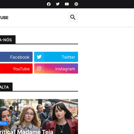
TUBE
A-NÓS
Facebook
Twitter
YouTube
Instagram
ALTA
TICA
rítica] Madame Teia