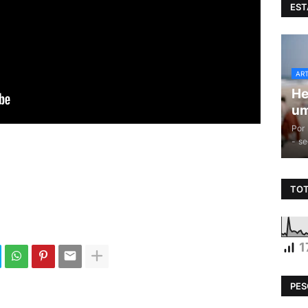
EST
AR
He
um
Por
-
se
TOT
1
PES