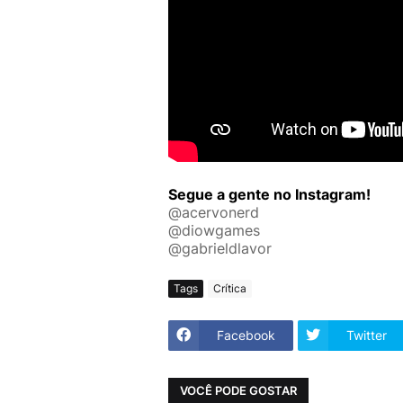
Segue a gente no Instagram!
@acervonerd
@diowgames
@gabrieldlavor
Tags
Crítica
Facebook
Twitter
VOCÊ PODE GOSTAR