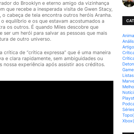
rador do Brooklyn e eterno amigo da vizinhança
m que recebe a inesperada visita de Gwen Stacy,
 o cabeça de teia encontra outros heróis Aranha.
o equilíbrio e os que estavam acostumados a
CAT
ra os outros. É quando Miles descobre que
de ser um herói para salvar as pessoas que mais
Anim
ura de outro universo.
Análi
Artig
crítica de “crítica expressa” que é uma maneira
Crític
iva e clara rapidamente, sem ambiguidades ou
Crític
Deto
 nossa experiência após assistir aos créditos.
Game
Listas
Marve
Melho
Notíc
Plays
Podca
Série
Topo
(
Xbox