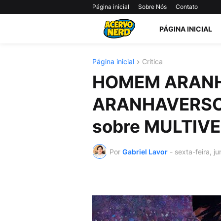
Página inicial
Sobre Nós
Contato
PÁGINA INICIAL
Página inicial
Crítica
HOMEM ARANH
ARANHAVERSO
sobre MULTIV
Por
Gabriel Lavor
-
sexta-feira, j