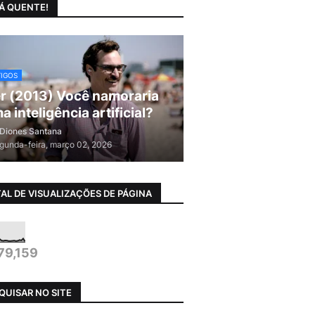
Á QUENTE!
TIGOS
r (2013) Você namoraria
a inteligência artificial?
Diones Santana
gunda-feira, março 02, 2026
AL DE VISUALIZAÇÕES DE PÁGINA
79,159
QUISAR NO SITE