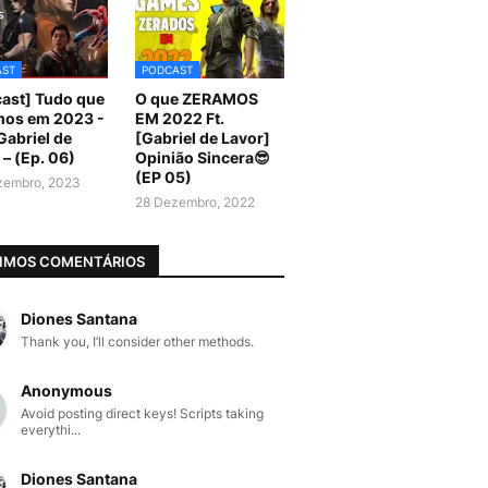
AST
PODCAST
ast] Tudo que
O que ZERAMOS
mos em 2023 -
EM 2022 Ft.
 Gabriel de
[Gabriel de Lavor]
 – (Ep. 06)
Opinião Sincera😎
(EP 05)
zembro, 2023
28 Dezembro, 2022
IMOS COMENTÁRIOS
Diones Santana
Thank you, I’ll consider other methods.
Anonymous
Avoid posting direct keys! Scripts taking
everythi...
Diones Santana