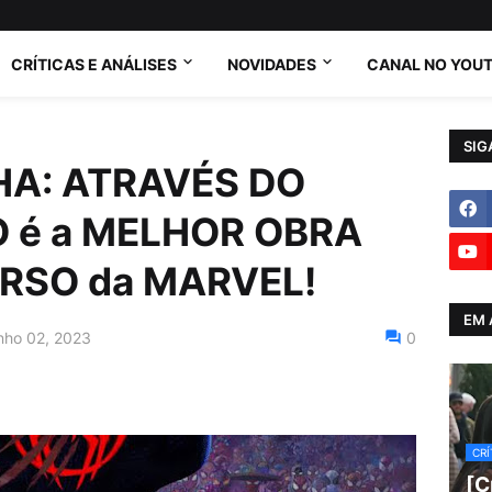
CRÍTICAS E ANÁLISES
NOVIDADES
CANAL NO YOU
SIG
A: ATRAVÉS DO
 é a MELHOR OBRA
ERSO da MARVEL!
EM 
unho 02, 2023
0
CRÍ
[C