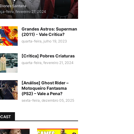
Diones Santana
rça-feira, fevereiro 27, 2024
Grandes Astros: Superman
(2011) - Vale Crítica?
quarta-feira, julho 19, 2023
[Crítica] Pobres Criaturas
quarta-feira, fevereiro 21, 2024
[Análise] Ghost Rider –
Motoqueiro Fantasma
(PS2) – Vale a Pena?
sexta-feira, dezembro 05, 2025
DCAST