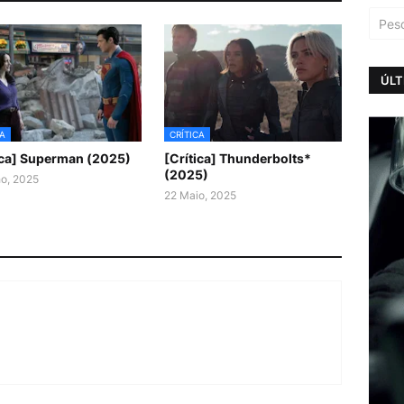
ÚLT
CA
CRÍTICA
ica] Superman (2025)
[Crítica] Thunderbolts*
(2025)
ho, 2025
22 Maio, 2025