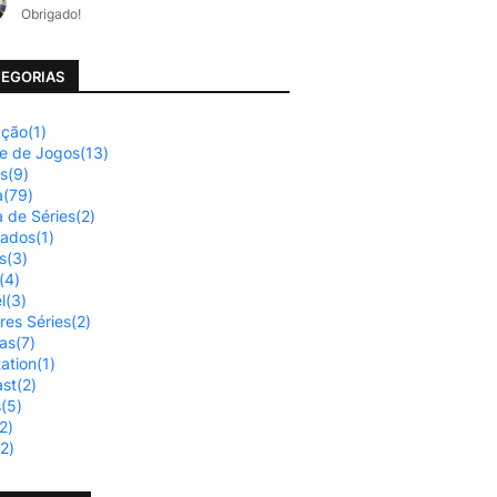
Obrigado!
EGORIAS
ação
(1)
se de Jogos
(13)
os
(9)
a
(79)
a de Séries
(2)
nados
(1)
s
(3)
(4)
l
(3)
res Séries
(2)
ias
(7)
tation
(1)
st
(2)
s
(5)
2)
(2)