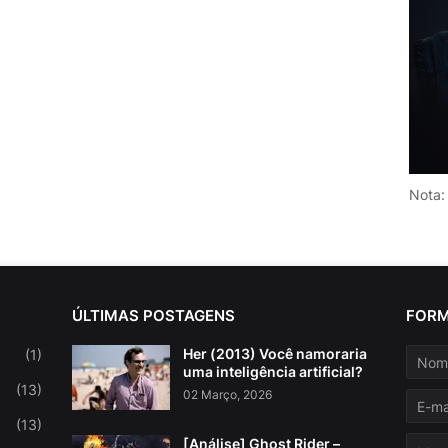
Nota:
ÚLTIMAS POSTAGENS
FORM
Her (2013) Você namoraria
(1)
uma inteligência artificial?
(13)
02 Março, 2026
(13)
[Análise] Ghost Rider –