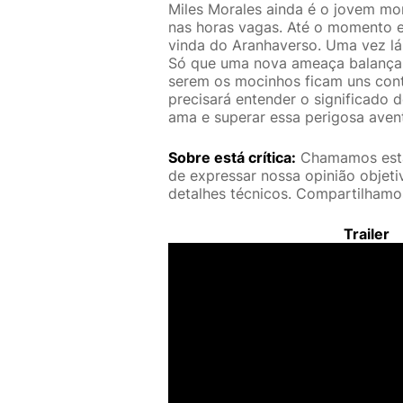
Miles Morales ainda é o jovem mo
nas horas vagas. Até o momento e
vinda do Aranhaverso. Uma vez lá,
Só que uma nova ameaça balança 
serem os mocinhos ficam uns cont
precisará entender o significado 
ama e superar essa perigosa avent
Sobre está crítica:
Chamamos esta 
de expressar nossa opinião objet
detalhes técnicos. Compartilhamos
Trailer