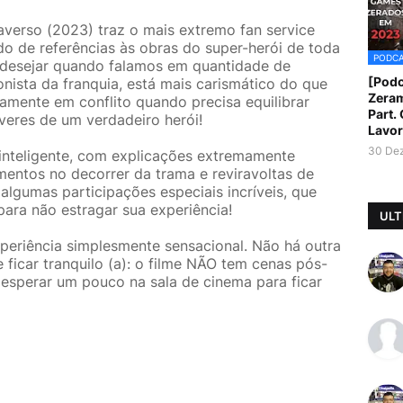
erso (2023) traz o mais extremo fan service
o de referências às obras do super-herói de toda
PODC
a desejar quando falamos em quantidade de
[Podc
onista da franquia, está mais carismático do que
Zera
amente em conflito quando precisa equilibrar
Part.
veres de um verdadeiro herói!
Lavor
30 De
 inteligente, com explicações extremamente
mentos no decorrer da trama e reviravoltas de
lgumas participações especiais incríveis, que
para não estragar sua experiência!
ULT
periência simplesmente sensacional. Não há outra
 ficar tranquilo (a): o filme NÃO tem cenas pós-
 esperar um pouco na sala de cinema para ficar